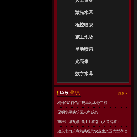
人工造雾
激光水幕
程控喷泉
施工现场
旱地喷泉
光亮泉
数字水幕
更多
桐梓28°百信广场旱地水秀工程
昆明水果侠乐园人声喊泉
重庆江津九鼎.御江山雾森（人造冷雾）
遵义南白乐意蔬菜现代农业生态园大型湖泊